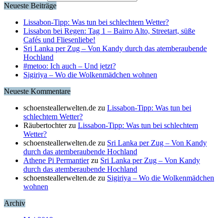
Neueste Beiträge
Lissabon-Tipp: Was tun bei schlechtem Wetter?
Lissabon bei Regen: Tag 1 – Bairro Alto, Streetart, süße
Cafés und Fliesenliebe!
Sri Lanka per Zug – Von Kandy durch das atemberaubende
Hochland
#metoo: Ich auch – Und jetzt?
Sigiriya – Wo die Wolkenmädchen wohnen
Neueste Kommentare
schoensteallerwelten.de
zu
Lissabon-Tipp: Was tun bei
schlechtem Wetter?
Räubertochter
zu
Lissabon-Tipp: Was tun bei schlechtem
Wetter?
schoensteallerwelten.de
zu
Sri Lanka per Zug – Von Kandy
durch das atemberaubende Hochland
Athene Pi Permantier
zu
Sri Lanka per Zug – Von Kandy
durch das atemberaubende Hochland
schoensteallerwelten.de
zu
Sigiriya – Wo die Wolkenmädchen
wohnen
Archiv