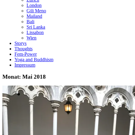
London
Gili Meno
Mailand
Bali
Sri Lanka
Lissabon
Wien
Storys
Thoughts
Fem-Power
Yoga and Buddhism
Impressum
Monat: Mai 2018