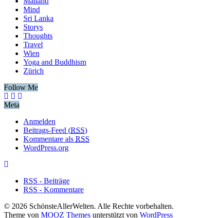
Mailand
Mind
Sri Lanka
Storys
Thoughts
Travel
Wien
Yoga and Buddhism
Zürich
Follow Me
Meta
Anmelden
Beitrags-Feed (
RSS
)
Kommentare als
RSS
WordPress.org
RSS - Beiträge
RSS - Kommentare
© 2026 SchönsteAllerWelten. Alle Rechte vorbehalten.
Theme von
MOOZ Themes
unterstützt von
WordPress