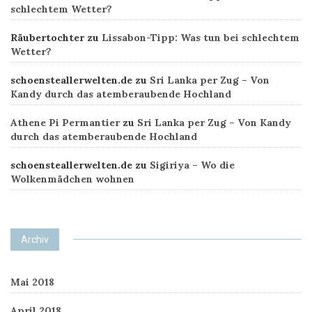
g
schlechtem Wetter?
a
Räubertochter
zu
Lissabon-Tipp: Was tun bei schlechtem
t
Wetter?
i
schoensteallerwelten.de
zu
Sri Lanka per Zug – Von
Kandy durch das atemberaubende Hochland
o
Athene Pi Permantier
zu
Sri Lanka per Zug – Von Kandy
n
durch das atemberaubende Hochland
schoensteallerwelten.de
zu
Sigiriya – Wo die
Wolkenmädchen wohnen
Archiv
Mai 2018
April 2018