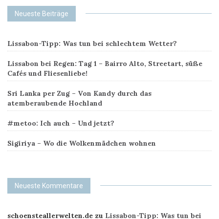
i
Neueste Beiträge
t
r
Lissabon-Tipp: Was tun bei schlechtem Wetter?
a
Lissabon bei Regen: Tag 1 – Bairro Alto, Streetart, süße
Cafés und Fliesenliebe!
g
Sri Lanka per Zug – Von Kandy durch das
s
atemberaubende Hochland
-
#metoo: Ich auch – Und jetzt?
N
Sigiriya – Wo die Wolkenmädchen wohnen
a
v
Neueste Kommentare
i
schoensteallerwelten.de
zu
Lissabon-Tipp: Was tun bei