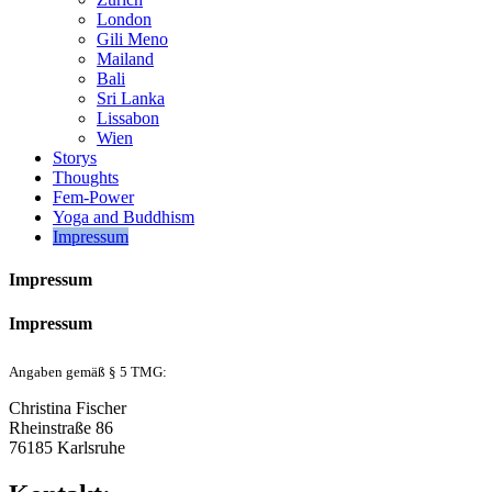
London
Gili Meno
Mailand
Bali
Sri Lanka
Lissabon
Wien
Storys
Thoughts
Fem-Power
Yoga and Buddhism
Impressum
Impressum
Impressum
Angaben gemäß § 5 TMG:
Christina Fischer
Rheinstraße 86
76185 Karlsruhe