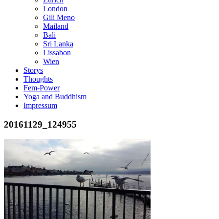
London
Gili Meno
Mailand
Bali
Sri Lanka
Lissabon
Wien
Storys
Thoughts
Fem-Power
Yoga and Buddhism
Impressum
20161129_124955