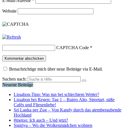
E-Mail-Adresse
*
Website
CAPTCHA Code
*
Benachrichtige mich über neue Beiträge via E-Mail.
Suchen nach:
Neueste Beiträge
Lissabon-Tipp: Was tun bei schlechtem Wetter?
Lissabon bei Regen: Tag 1 – Bairro Alto, Streetart, süße
Cafés und Fliesenliebe!
Sri Lanka per Zug – Von Kandy durch das atemberaubende
Hochland
#metoo: Ich auch – Und jetzt?
Sigiriya – Wo die Wolkenmädchen wohnen