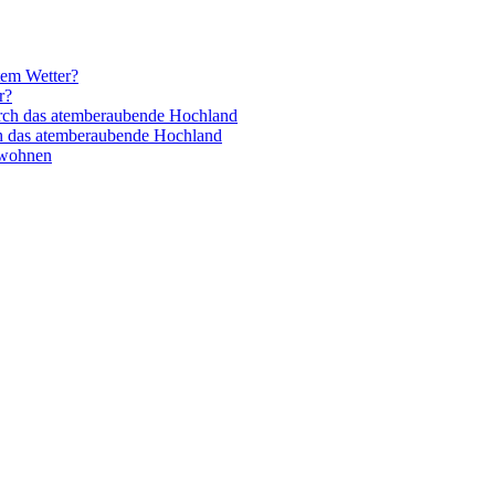
tem Wetter?
r?
rch das atemberaubende Hochland
h das atemberaubende Hochland
 wohnen