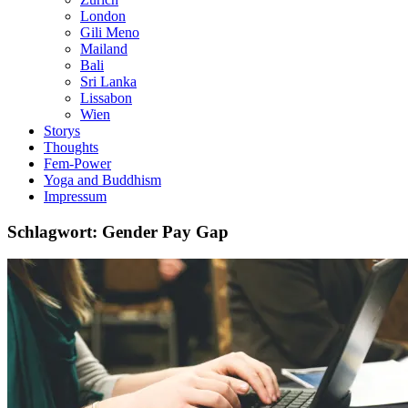
London
Gili Meno
Mailand
Bali
Sri Lanka
Lissabon
Wien
Storys
Thoughts
Fem-Power
Yoga and Buddhism
Impressum
Schlagwort: Gender Pay Gap