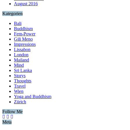
August 2016
Kategorien
Bali
Buddhism
Fem-Power
Gili Meno
Impressions
Lissabon
London
Mailand
Mind
Sri Lanka
Storys
Thoughts
Travel
Wien
Yoga and Buddhism
Zürich
Follow Me
Meta