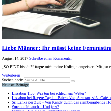
Liebe Männer: Ihr müsst keine Feministinn
August 14, 2017
Schreibe einen Kommentar
„SO EINE bist du?“ fragte mich meine Kollegin entgeistert. Mit „so 
Weiterlesen
Suchen nach:
Neueste Beiträge
Lissabon-Tipp: Was tun bei schlechtem Wetter?
Lissabon bei Regen: Tag 1 – Bairro Alto, Streetart, süße Cafés 
Sri Lanka per Zug – Von Kandy durch das atemberaubende H
#metoo: Ich auch – Und jetzt?