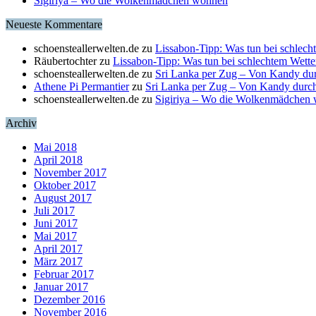
Sigiriya – Wo die Wolkenmädchen wohnen
Neueste Kommentare
schoensteallerwelten.de
zu
Lissabon-Tipp: Was tun bei schlech
Räubertochter
zu
Lissabon-Tipp: Was tun bei schlechtem Wette
schoensteallerwelten.de
zu
Sri Lanka per Zug – Von Kandy du
Athene Pi Permantier
zu
Sri Lanka per Zug – Von Kandy durc
schoensteallerwelten.de
zu
Sigiriya – Wo die Wolkenmädchen
Archiv
Mai 2018
April 2018
November 2017
Oktober 2017
August 2017
Juli 2017
Juni 2017
Mai 2017
April 2017
März 2017
Februar 2017
Januar 2017
Dezember 2016
November 2016