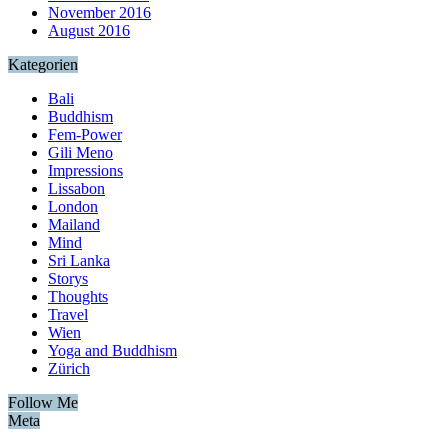
November 2016
August 2016
Kategorien
Bali
Buddhism
Fem-Power
Gili Meno
Impressions
Lissabon
London
Mailand
Mind
Sri Lanka
Storys
Thoughts
Travel
Wien
Yoga and Buddhism
Zürich
Follow Me
Meta