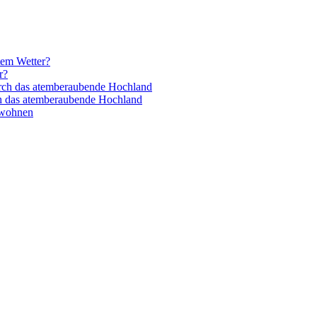
tem Wetter?
r?
rch das atemberaubende Hochland
h das atemberaubende Hochland
 wohnen