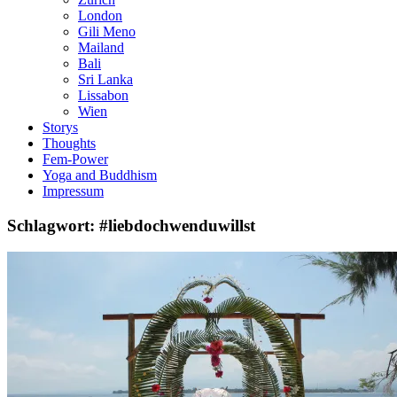
London
Gili Meno
Mailand
Bali
Sri Lanka
Lissabon
Wien
Storys
Thoughts
Fem-Power
Yoga and Buddhism
Impressum
Schlagwort: #liebdochwenduwillst