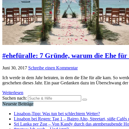
#ehefüralle: 7 Gründe, warum die Ehe für 
Juni 30, 2017
Schreibe einen Kommentar
Ich werde in dem Jahr heiraten, in dem die Ehe für alle kam. So werd
geschehen dieses Jahr. Ein paar Gedanken dazu im Überschwang der
Weiterlesen
Suchen nach:
Neueste Beiträge
Lissabon-Tipp: Was tun bei schlechtem Wetter?
Lissabon bei Regen: Tag 1 – Bairro Alto, Streetart, süße Cafés 
Sri Lanka per Zug – Von Kandy durch das atemberaubende H