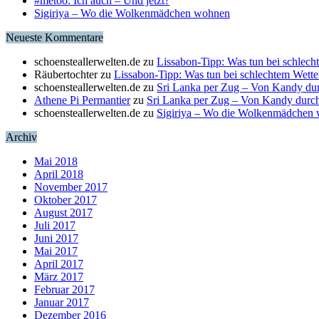
#metoo: Ich auch – Und jetzt?
Sigiriya – Wo die Wolkenmädchen wohnen
Neueste Kommentare
schoensteallerwelten.de
zu
Lissabon-Tipp: Was tun bei schlech
Räubertochter
zu
Lissabon-Tipp: Was tun bei schlechtem Wette
schoensteallerwelten.de
zu
Sri Lanka per Zug – Von Kandy du
Athene Pi Permantier
zu
Sri Lanka per Zug – Von Kandy durc
schoensteallerwelten.de
zu
Sigiriya – Wo die Wolkenmädchen
Archiv
Mai 2018
April 2018
November 2017
Oktober 2017
August 2017
Juli 2017
Juni 2017
Mai 2017
April 2017
März 2017
Februar 2017
Januar 2017
Dezember 2016