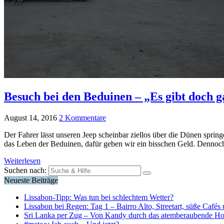
Besuch bei den Beduinen – „Es gibt doch g
August 14, 2016
2 Kommentare
Der Fahrer lässt unseren Jeep scheinbar ziellos über die Dünen sprin
das Leben der Beduinen, dafür geben wir ein bisschen Geld. Dennoch
Weiterlesen
Suchen nach:
Neueste Beiträge
Lissabon-Tipp: Was tun bei schlechtem Wetter?
Lissabon bei Regen: Tag 1 – Bairro Alto, Streetart, süße Cafés 
Sri Lanka per Zug – Von Kandy durch das atemberaubende H