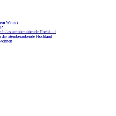
tem Wetter?
r?
rch das atemberaubende Hochland
h das atemberaubende Hochland
 wohnen