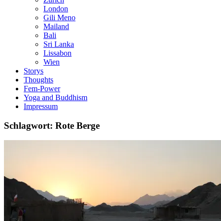
London
Gili Meno
Mailand
Bali
Sri Lanka
Lissabon
Wien
Storys
Thoughts
Fem-Power
Yoga and Buddhism
Impressum
Schlagwort: Rote Berge