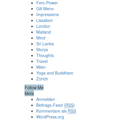
Fem-Power
Gili Meno
Impressions
Lissabon
London
Mailand
Mind
Sri Lanka
Storys
Thoughts
Travel
Wien
Yoga and Buddhism
Zürich
Follow Me
Meta
Anmelden
Beitrags-Feed (
RSS
)
Kommentare als
RSS
WordPress.org