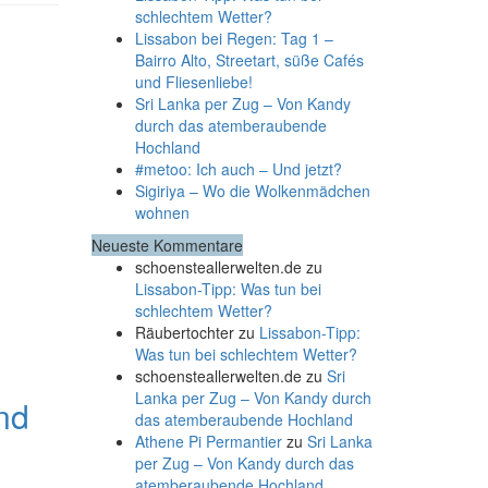
schlechtem Wetter?
Lissabon bei Regen: Tag 1 –
Bairro Alto, Streetart, süße Cafés
und Fliesenliebe!
Sri Lanka per Zug – Von Kandy
durch das atemberaubende
Hochland
#metoo: Ich auch – Und jetzt?
Sigiriya – Wo die Wolkenmädchen
wohnen
Neueste Kommentare
schoensteallerwelten.de
zu
Lissabon-Tipp: Was tun bei
schlechtem Wetter?
Räubertochter
zu
Lissabon-Tipp:
Was tun bei schlechtem Wetter?
schoensteallerwelten.de
zu
Sri
Lanka per Zug – Von Kandy durch
nd
das atemberaubende Hochland
Athene Pi Permantier
zu
Sri Lanka
per Zug – Von Kandy durch das
atemberaubende Hochland