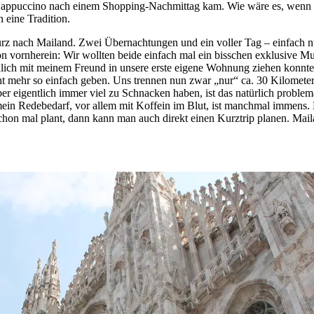
em Cappuccino nach einem Shopping-Nachmittag kam. Wie wäre es, wen
 eine Tradition.
urz nach Mailand. Zwei Übernachtungen und ein voller Tag – einfach nu
 vornherein: Wir wollten beide einfach mal ein bisschen exklusive Mutt
dlich mit meinem Freund in unsere erste eigene Wohnung ziehen konnt
t mehr so einfach geben. Uns trennen nun zwar „nur“ ca. 30 Kilomete
ber eigentlich immer viel zu Schnacken haben, ist das natürlich prob
ein Redebedarf, vor allem mit Koffein im Blut, ist manchmal immens. K
n mal plant, dann kann man auch direkt einen Kurztrip planen. Maila