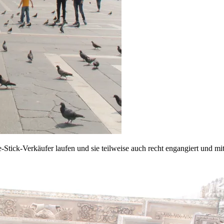
Stick-Verkäufer laufen und sie teilweise auch recht engangiert und mi