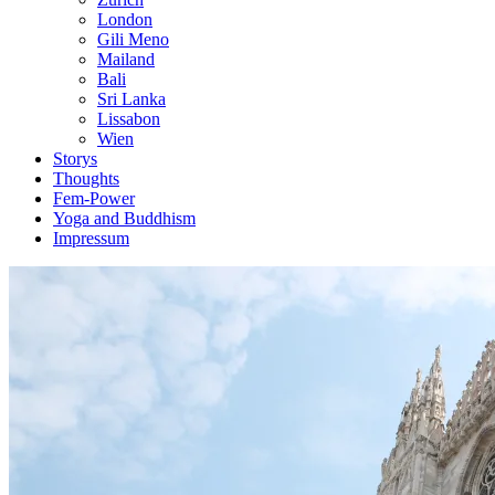
London
Gili Meno
Mailand
Bali
Sri Lanka
Lissabon
Wien
Storys
Thoughts
Fem-Power
Yoga and Buddhism
Impressum